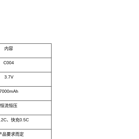
内容
C004
3.7V
7000mAh
恒流恒压
.2C
、快充
0.5C
产品要求而定