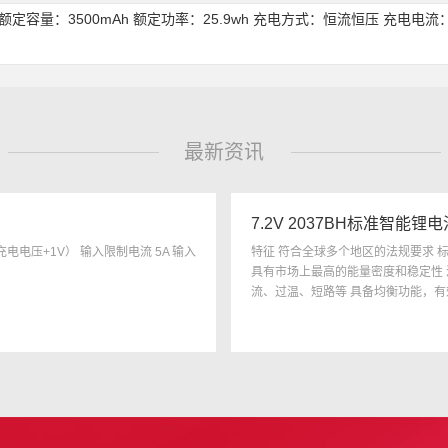
压：7.4V 额定容量：3500mAh 额定功率：25.9wh 充电方式：恒流恒压 充
最新资讯
7.2V 2037BH标准智能锂
充电电压+1V） 输入限制电流 5A 输入
特征 符合全球多个地区的法规要求 标准
具有市场上最高的能量密度和稳定性 
流、过温、短路等 具备均衡功能，有
于工业和医疗领域等。 ...