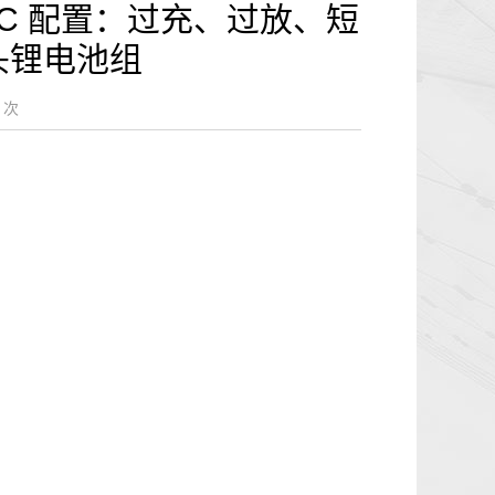
.5C 配置：过充、过放、短
头锂电池组
9
次