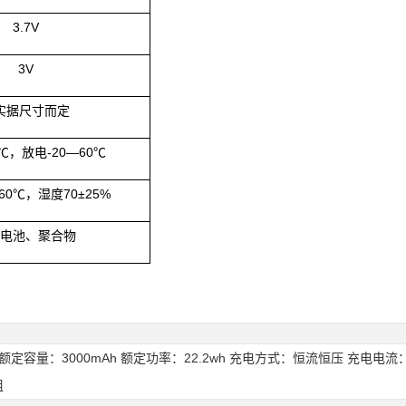
3.7V
3V
实据尺寸而定
℃，放电
-20
—
60
℃
60
℃，湿度
70
±
25%
电池、聚合物
压：7.4V 额定容量：3000mAh 额定功率：22.2wh 充电方式：恒流恒压 充
组