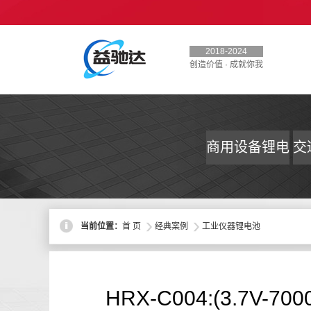
2018-2024
创造价值 · 成就你我
商用设备锂电
交
池
>
>
当前位置：
首 页
经典案例
工业仪器锂电池
HRX-C004:(3.7V