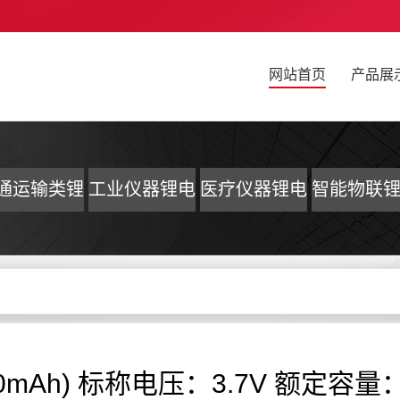
网站首页
产品展
通运输类锂
工业仪器锂电
医疗仪器锂电
智能物联
电池
池
池
池
-7000mAh) 标称电压：3.7V 额定容