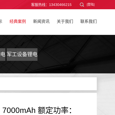
客服热线：13430466215
[登陆]
示
经典案例
新闻资讯
关于我们
联系我们
锂电
军工设备锂电
池
量：7000mAh 额定功率：