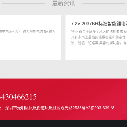
最新资讯
7.2V 2037BH标准智能锂
充电电压+1V） 输入限制电流 5A 输入
特征 符合全球多个地区的法规要求 标准
具有市场上最高的能量密度和稳定性 
流、过温、短路等 具备均衡功能，有
于工业和医疗领域等。 ...
3430466215
：深圳市光明区凤凰街道凤凰社区观光路2533号A2栋903-339