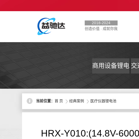
2018-2024
创造价值 · 成就你我
商用设备锂电
交
池
>
>
当前位置：
首 页
经典案例
医疗仪器锂电池
HRX-Y010:(14.8V-