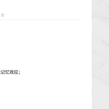
9
次
无记忆效应；