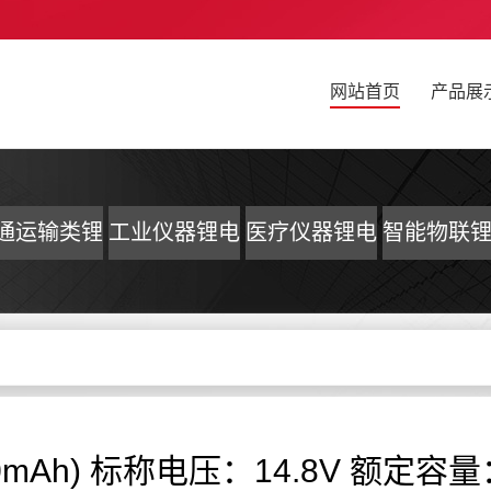
网站首页
产品展
通运输类锂
工业仪器锂电
医疗仪器锂电
智能物联
电池
池
池
池
6000mAh) 标称电压：14.8V 额定