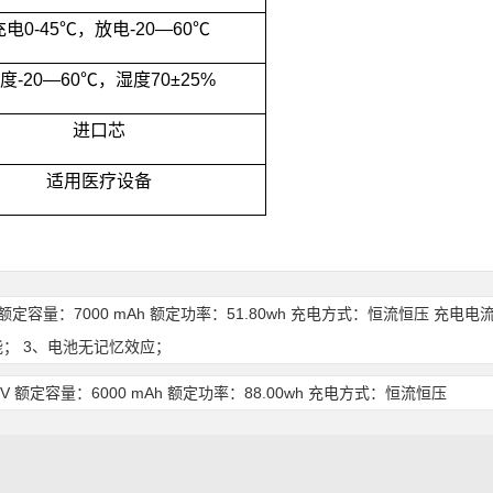
充电
0-45
℃，放电
-20
—
60
℃
度
-20
—
60
℃，湿度
70
±
25%
进口芯
适用医疗设备
压：7.4V 额定容量：7000 mAh 额定功率：51.80wh 充电方式：恒流恒压 
； 3、电池无记忆效应；
：14.8V 额定容量：6000 mAh 额定功率：88.00wh 充电方式：恒流恒压