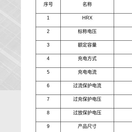
序号
名称
1
HRX
2
标称电压
3
额定容量
4
充电方式
5
充电电流
6
过流保护电流
7
过充保护电压
8
过放保护电压
9
产品尺寸