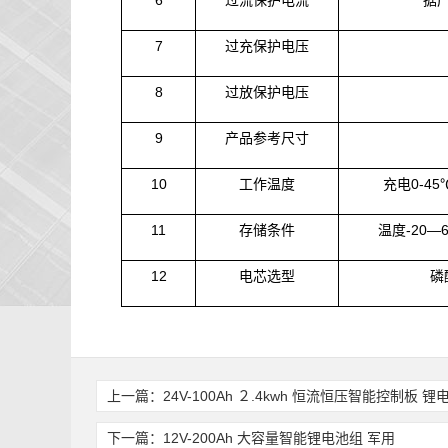
6
过流保护电流
据
7
过充保护电压
8
过放保护电压
9
产品参考尺寸
10
工作温度
充电
0-45
11
存储条件
温度
-20
—
12
电芯选型
磷
上一篇：
24V-100Ah ２.4kwh 恒流恒压智能控制板 锂
下一篇：
12V-200Ah 大容量智能锂电池组 军用