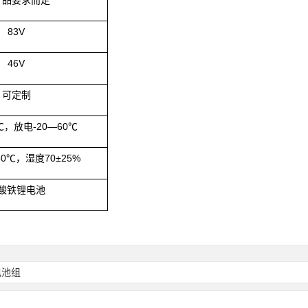
产品要求而定
83V
46V
可定制
℃，放电
-20
—
60
℃
60
℃，湿度
70
±
25%
酸铁锂电池
电池组