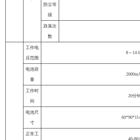
防尘等
级
跌落次
数
工作电
8～14.
压范围
电池容
2000m
量
工作时
20分
间
电池尺
60*90*1
寸
正常工
40-80