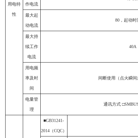
用电特
作电流
性
最大起
80，起动时间
动电流
最大持
续工作
40A
电流
用电频
率及时
间断使用（点火瞬间
间
电量管
通讯方式 □SMBUS 
理
■GB31241-
2014（CQC）