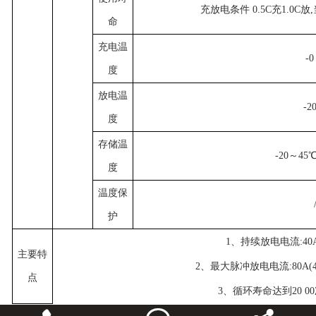
充放电条件
0.5C充1.0C
命
充电温
-
度
放电温
-2
度
存储温
-20～4
度
温度保
护
1、持续放电电流:40A(
主要特
2、最大脉冲放电电流:80A(40
点
3、循环寿命达到20
0