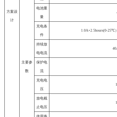
电池重
方案设
量
计
充电条
1.0A×2.5hours(0-25℃
件
持续放
40
电电流
主要参
保护电
数
流
充电电
压
放电截
止电压
使用寿