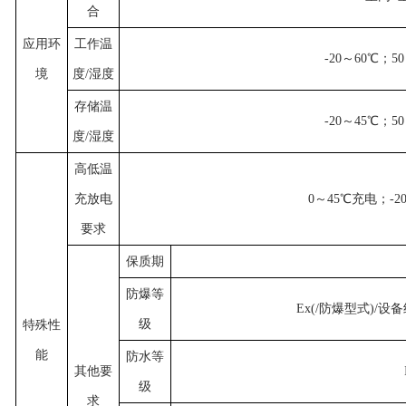
合
应用环
工作温
-20～60℃；5
境
度/湿度
存储温
-20～45℃；5
度/湿度
高低温
充放电
0～45℃充电；-2
要求
保质期
防爆等
Ex(/防爆型式)/
级
特殊性
能
防水等
其他要
级
求