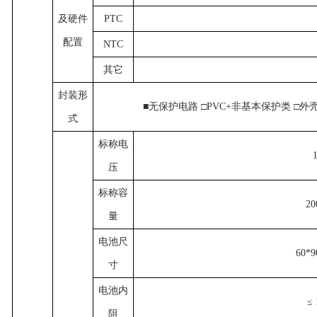
及硬件
PTC
配置
NTC
其它
封装形
■无保护电路
□PVC+非基本保护类
□外
式
标称电
压
标称容
20
量
电池尺
60*
寸
电池内
≤
阻