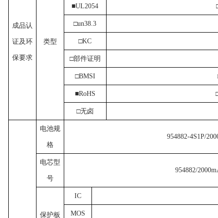
■UL2054
□un38.3
成品认
□KC
证及环
类型
保要求
□部件证明
□BMSI
■RoHS
□无卤
电池规
9
54882
-
4
S
1
P/
200
格
电芯型
954882/2000
号
IC
MOS
保护板